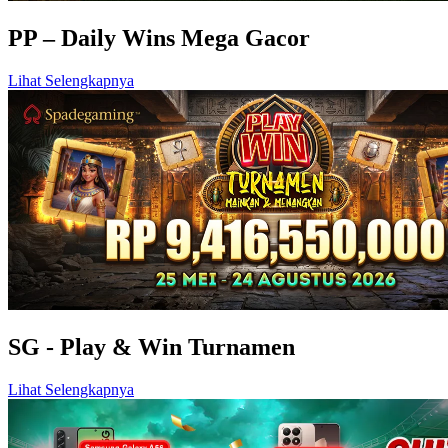
PP – Daily Wins Mega Gacor
Lihat Selengkapnya
SG - Play & Win Turnamen
Lihat Selengkapnya