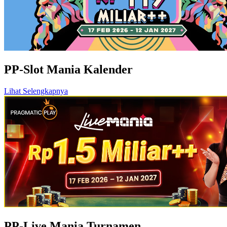
PP-Slot Mania Kalender
Lihat Selengkapnya
PP-Live Mania Turnamen