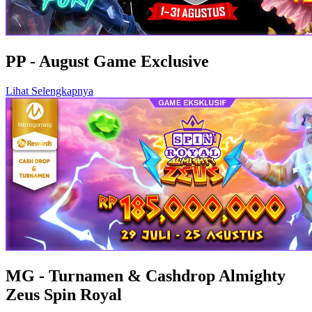
PP - August Game Exclusive
Lihat Selengkapnya
MG - Turnamen & Cashdrop Almighty
Zeus Spin Royal