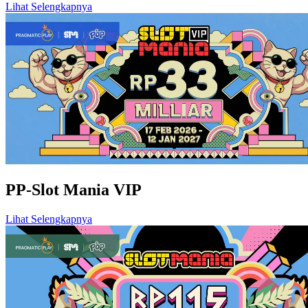
Lihat Selengkapnya
PP-Slot Mania VIP
Lihat Selengkapnya