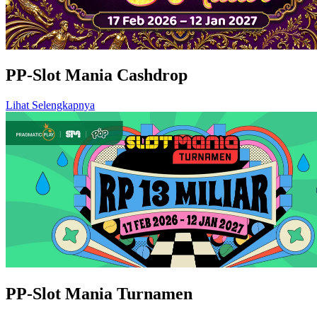
PP-Slot Mania Cashdrop
Lihat Selengkapnya
PP-Slot Mania Turnamen