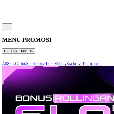
MENU PROMOSI
DAFTAR
MASUK
All
Slots
Casino
Sports
Poker
Lotto
Fishing
Exclusive
Tournament