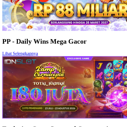
PP - Daily Wins Mega Gacor
Lihat Selengkapnya