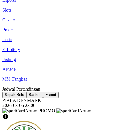
Esports
Slots
Casino
Poker
Lotto
E-Lottery
Fishing
Arcade
MM Tangkas
Jadwal Pertandingan
Sepak Bola
Basket
Esport
PIALA DENMARK
2026-08-06 23:00
2
PROMO