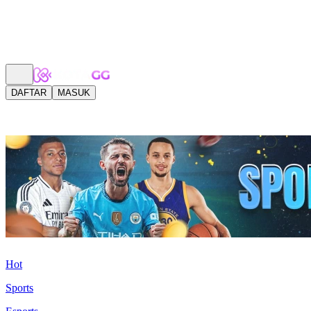
DAFTAR
MASUK
Hot
Sports