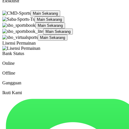
Eksklusif
Main Sekarang
Main Sekarang
Main Sekarang
Main Sekarang
Main Sekarang
Lisensi Permainan
Bank Status
Online
Offline
Gangguan
Ikuti Kami