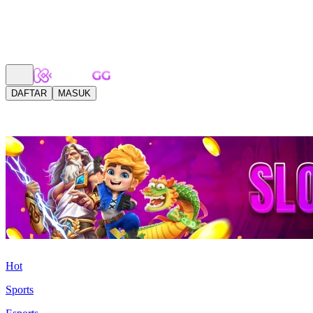
DAFTAR
MASUK
Hot
Sports