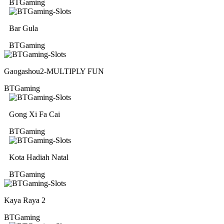
BTGaming
Bar Gula
BTGaming
Gaogashou2-MULTIPLY FUN
BTGaming
Gong Xi Fa Cai
BTGaming
Kota Hadiah Natal
BTGaming
Kaya Raya 2
BTGaming