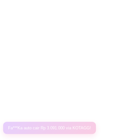
Fa***Ka auto cair Rp 3.091.000 via KOTAGG!